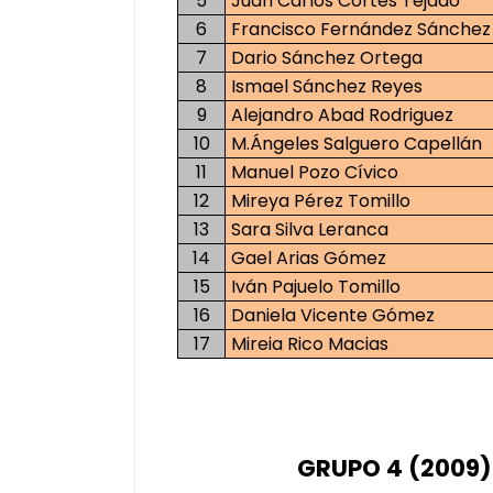
5
Juan Carlos Cortés Tejado
6
Francisco Fernández Sánchez
7
Dario Sánchez Ortega
8
Ismael Sánchez Reyes
9
Alejandro Abad Rodriguez
10
M.Ángeles Salguero Capellán
11
Manuel Pozo Cívico
12
Mireya Pérez Tomillo
13
Sara Silva Leranca
14
Gael Arias Gómez
15
Iván Pajuelo Tomillo
16
Daniela Vicente Gómez
17
Mireia Rico Macias
GRUPO 4 (2009)