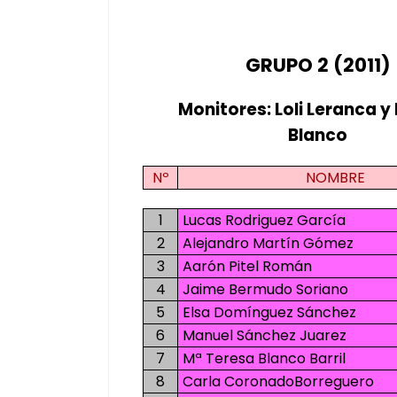
GRUPO 2 (2011)
Monitores: Loli Leranca y
Blanco
Nº
NOMBRE
1
Lucas Rodriguez García
2
Alejandro Martín Gómez
3
Aarón Pitel Román
4
Jaime Bermudo Soriano
5
Elsa Domínguez Sánchez
6
Manuel Sánchez Juarez
7
Mª Teresa Blanco Barril
8
Carla CoronadoBorreguero