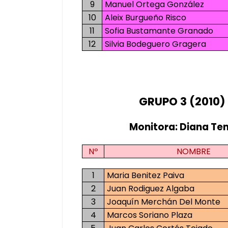
9
Manuel Ortega González
10
Aleix Burgueño Risco
11
Sofia Bustamante Granado
12
Silvia Bodeguero Gragera
GRUPO 3 (2010)
Monitora: Diana Te
Nº
NOMBRE
1
Maria Benitez Paiva
2
Juan Rodiguez Algaba
3
Joaquín Merchán Del Monte
4
Marcos Soriano Plaza