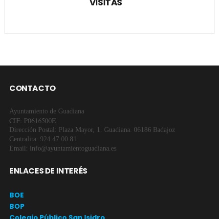
VISITAS
CONTACTO
Ayuntamiento de Guadiana
CIF: P0616500E
Dirección Postal: Plaza Mayor, 1. Guadiana. 06186 Badajoz
Centralita: 924 47 00 81
Email: info@ayuntamientoguadiana.es
ENLACES DE INTERÉS
BOE
BOP
Colegio Público San Isidro