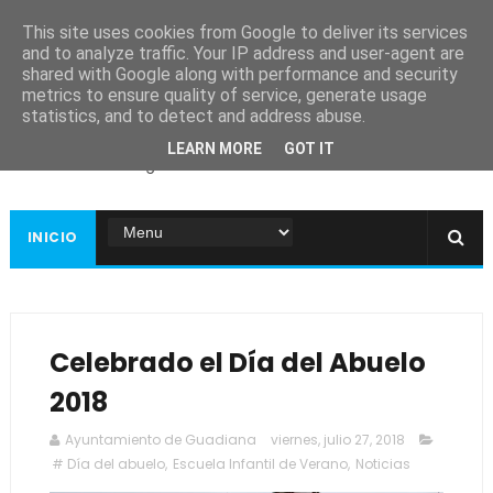
This site uses cookies from Google to deliver its services
and to analyze traffic. Your IP address and user-agent are
shared with Google along with performance and security
metrics to ensure quality of service, generate usage
Ayuntamiento de
statistics, and to detect and address abuse.
Guadiana
LEARN MORE
GOT IT
Página web oficial
INICIO
Celebrado el Día del Abuelo
2018
Ayuntamiento de Guadiana
viernes, julio 27, 2018
# Día del abuelo
,
Escuela Infantil de Verano
,
Noticias