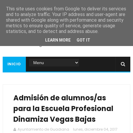
This site uses cookies from Google to deliver its services
and to analyze traffic. Your IP address and user-agent are
shared with Google along with performance and security
metrics to ensure quality of service, generate usage
Ayuntamiento de
statistics, and to detect and address abuse.
Guadiana
LEARN MORE
GOT IT
Página web oficial
INICIO
Admisión de alumnos/as
para la Escuela Profesional
Dinamiza Vegas Bajas
Ayuntamiento de Guadiana
lunes, diciembre 04, 2017