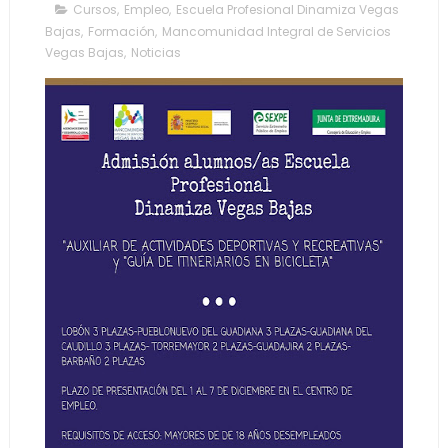
Cursos
,
Empleo
,
Escuela Profesional Dinamiza Vegas
Bajas
,
Formación
,
Mancomunidad Integral de Servicios
Vegas Bajas
,
Noticias