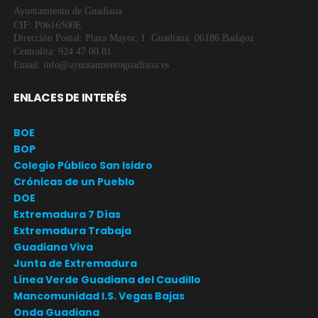
Ayuntamiento de Guadiana
CIF: P0616500E
Dirección Postal: Plaza Mayor, 1. Guadiana. 06186 Badajoz
Centralita: 924 47 00 81
Email: info@ayuntamientoguadiana.es
ENLACES DE INTERÉS
BOE
BOP
Colegio Público San Isidro
Crónicas de un Pueblo
DOE
Extremadura 7 Días
Extremadura Trabaja
Guadiana Viva
Junta de Extremadura
Línea Verde Guadiana del Caudillo
Mancomunidad I.S. Vegas Bajas
Onda Guadiana