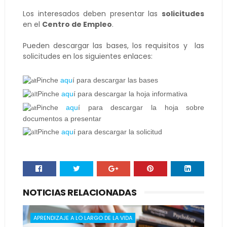
Los interesados deben presentar las
solicitudes
en el
Centro de Empleo
.
Pueden descargar las bases, los requisitos y las
solicitudes en los siguientes enlaces:
Pinch
e
aqu
í­ para descargar las bases
Pinch
e
aqu
í­ para descargar la hoja informativa
Pinch
e
aqu
í­ para descargar la hoja sobre
documentos a presentar
Pinch
e
aqu
í­ para descargar la solicitud
NOTICIAS RELACIONADAS
APRENDIZAJE A LO LARGO DE LA VIDA