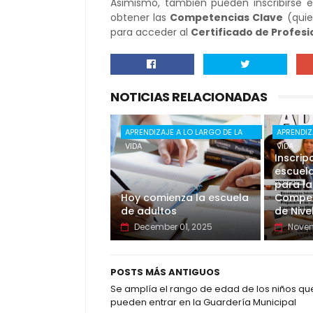
Asimismo, también pueden inscribirse 
obtener las
Competencias Clave
(quie
para acceder al
Certificado de Profesi
NOTICIAS RELACIONADAS
APRENDIZAJE A LO LARGO DE LA
APRENDIZ
VIDA
VIDA
Inscrip
escuela
para la
Hoy comienza la escuela
Compet
de adultos
de Nive
December 01, 2025
Novem
POSTS MÁS ANTIGUOS
Se amplía el rango de edad de los niños qu
pueden entrar en la Guardería Municipal