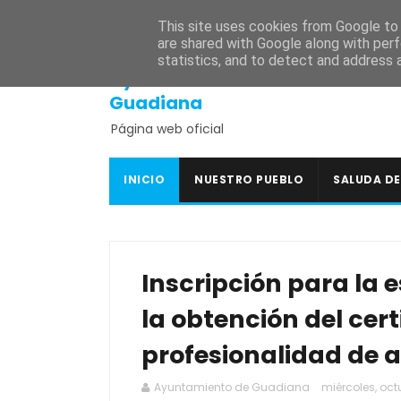
INICIO
SEDE ELECTRÓNICA
PORTAL DE TRANSPARENCI
This site uses cookies from Google to d
are shared with Google along with perf
statistics, and to detect and address 
Ayuntamiento de
Guadiana
Página web oficial
INICIO
NUESTRO PUEBLO
SALUDA DE
Inscripción para la 
la obtención del cert
profesionalidad de 
Ayuntamiento de Guadiana
miércoles, octu