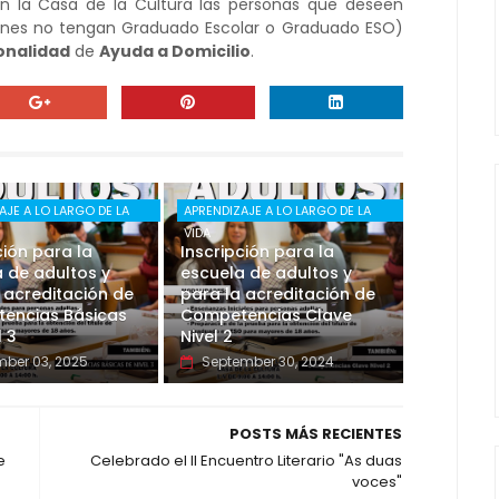
en la Casa de la Cultura las personas que deseen
nes no tengan Graduado Escolar o Graduado ESO)
onalidad
de
Ayuda a Domicilio
.
AJE A LO LARGO DE LA
APRENDIZAJE A LO LARGO DE LA
VIDA
ción para la
Inscripción para la
 de adultos y
escuela de adultos y
 acreditación de
para la acreditación de
encias Básicas
Competencias Clave
l 3
Nivel 2
ber 03, 2025
September 30, 2024
POSTS MÁS RECIENTES
e
Celebrado el II Encuentro Literario "As duas
voces"