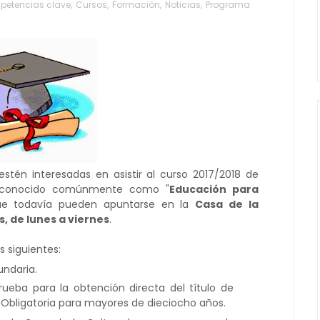
etencias clave
,
Cursos
,
Formación
,
Noticias
,
Programa
tén interesadas en asistir al curso 2017/2018 de
conocido comúnmente como "
Educación para
ue todavía pueden apuntarse en la
Casa de la
s, de lunes a viernes
.
s siguientes:
undaria.
ueba para la obtención directa del título de
Obligatoria para mayores de dieciocho años.