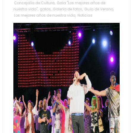
Concejalía de Cultura
,
Gala "Los mejores años de
nuestra vida"
,
galas
,
Galería de fotos
,
Guía de Verano
,
Los mejores años de nuestra vida
,
Noticias