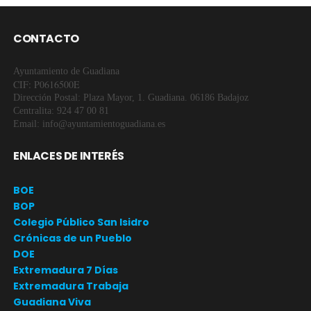
CONTACTO
Ayuntamiento de Guadiana
CIF: P0616500E
Dirección Postal: Plaza Mayor, 1. Guadiana. 06186 Badajoz
Centralita: 924 47 00 81
Email: info@ayuntamientoguadiana.es
ENLACES DE INTERÉS
BOE
BOP
Colegio Público San Isidro
Crónicas de un Pueblo
DOE
Extremadura 7 Días
Extremadura Trabaja
Guadiana Viva