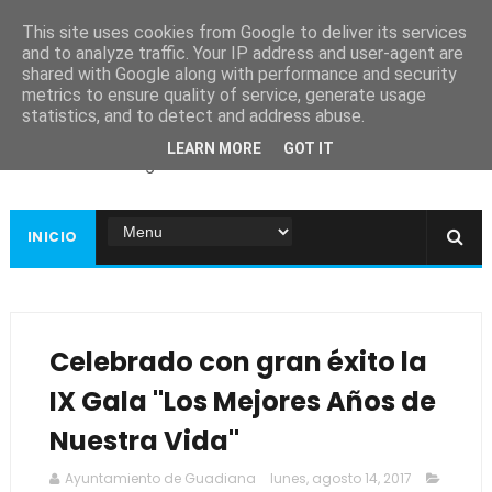
This site uses cookies from Google to deliver its services
and to analyze traffic. Your IP address and user-agent are
shared with Google along with performance and security
metrics to ensure quality of service, generate usage
Ayuntamiento de
statistics, and to detect and address abuse.
Guadiana
LEARN MORE
GOT IT
Página web oficial
INICIO
Celebrado con gran éxito la
IX Gala "Los Mejores Años de
Nuestra Vida"
Ayuntamiento de Guadiana
lunes, agosto 14, 2017