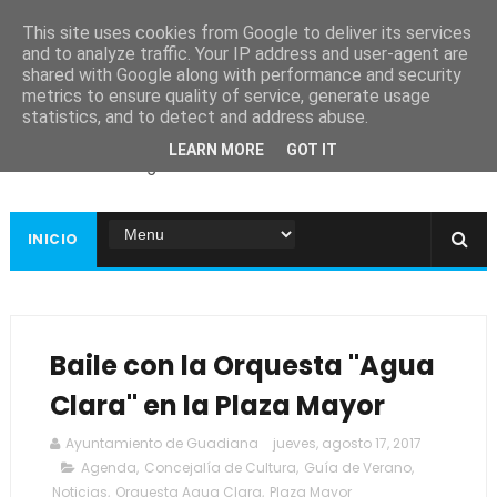
This site uses cookies from Google to deliver its services
and to analyze traffic. Your IP address and user-agent are
shared with Google along with performance and security
metrics to ensure quality of service, generate usage
Ayuntamiento de
statistics, and to detect and address abuse.
Guadiana
LEARN MORE
GOT IT
Página web oficial
INICIO
Baile con la Orquesta "Agua
Clara" en la Plaza Mayor
Ayuntamiento de Guadiana
jueves, agosto 17, 2017
Agenda
,
Concejalía de Cultura
,
Guía de Verano
,
Noticias
,
Orquesta Agua Clara
,
Plaza Mayor