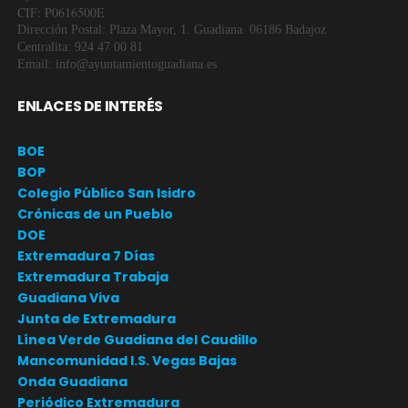
CIF: P0616500E
Dirección Postal: Plaza Mayor, 1. Guadiana. 06186 Badajoz
Centralita: 924 47 00 81
Email: info@ayuntamientoguadiana.es
ENLACES DE INTERÉS
BOE
BOP
Colegio Público San Isidro
Crónicas de un Pueblo
DOE
Extremadura 7 Días
Extremadura Trabaja
Guadiana Viva
Junta de Extremadura
Línea Verde Guadiana del Caudillo
Mancomunidad I.S. Vegas Bajas
Onda Guadiana
Periódico Extremadura