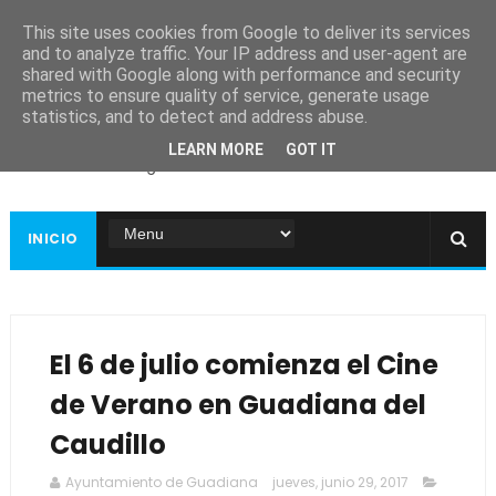
This site uses cookies from Google to deliver its services
and to analyze traffic. Your IP address and user-agent are
shared with Google along with performance and security
metrics to ensure quality of service, generate usage
Ayuntamiento de
statistics, and to detect and address abuse.
Guadiana
LEARN MORE
GOT IT
Página web oficial
INICIO
El 6 de julio comienza el Cine
de Verano en Guadiana del
Caudillo
Ayuntamiento de Guadiana
jueves, junio 29, 2017