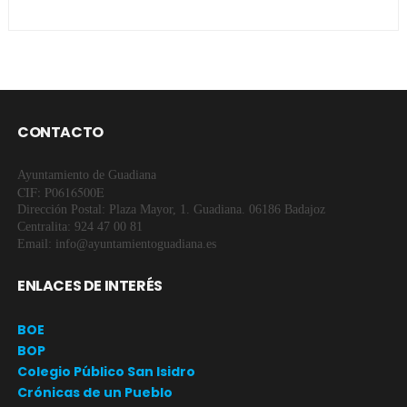
CONTACTO
Ayuntamiento de Guadiana
CIF: P0616500E
Dirección Postal: Plaza Mayor, 1. Guadiana. 06186 Badajoz
Centralita: 924 47 00 81
Email: info@ayuntamientoguadiana.es
ENLACES DE INTERÉS
BOE
BOP
Colegio Público San Isidro
Crónicas de un Pueblo