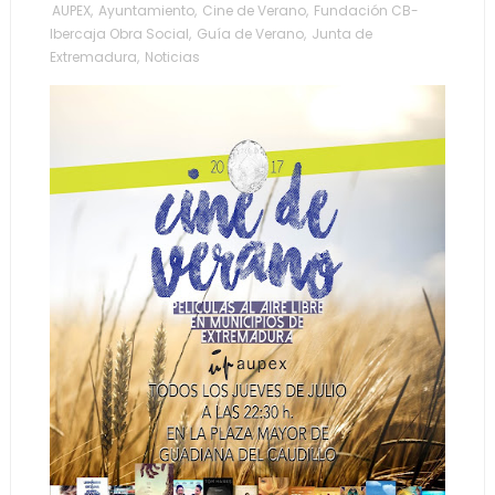
AUPEX
,
Ayuntamiento
,
Cine de Verano
,
Fundación CB-
Ibercaja Obra Social
,
Guía de Verano
,
Junta de
Extremadura
,
Noticias