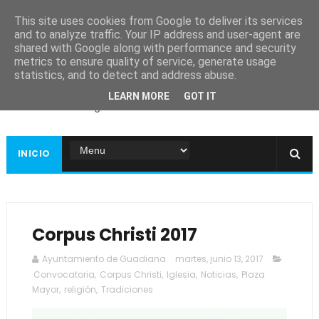
This site uses cookies from Google to deliver its services
and to analyze traffic. Your IP address and user-agent are
shared with Google along with performance and security
metrics to ensure quality of service, generate usage
Ayuntamiento de
statistics, and to detect and address abuse.
Guadiana
LEARN MORE
GOT IT
Página web oficial
INICIO
Corpus Christi 2017
Ayuntamiento de Guadiana
martes, junio 13, 2017
Convocatoria
,
Corpus Christi
,
Iglesia
,
Noticias
,
Plaza
Mayor
,
religión
,
Tradiciones