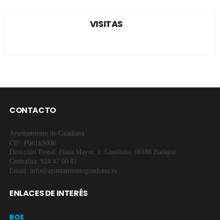
VISITAS
CONTACTO
Ayuntamiento de Guadiana
CIF: P0616500E
Dirección Postal: Plaza Mayor, 1. Guadiana. 06186 Badajoz
Centralita: 924 47 00 81
Email: info@ayuntamientoguadiana.es
ENLACES DE INTERÉS
BOE