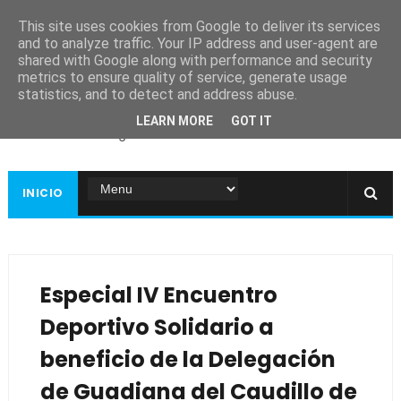
This site uses cookies from Google to deliver its services
and to analyze traffic. Your IP address and user-agent are
shared with Google along with performance and security
metrics to ensure quality of service, generate usage
Ayuntamiento de
statistics, and to detect and address abuse.
Guadiana
LEARN MORE
GOT IT
Página web oficial
INICIO
Especial IV Encuentro
Deportivo Solidario a
beneficio de la Delegación
de Guadiana del Caudillo de