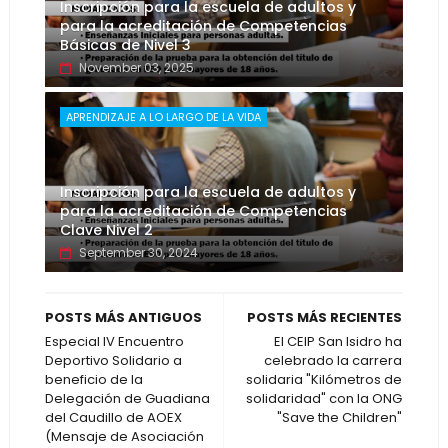
Inscripción para la escuela de adultos y
para la acreditación de Competencias
Básicas de Nivel 3
November 03, 2025
APRENDIZAJE A LO LARGO DE LA VIDA
Inscripción para la escuela de adultos y
para la acreditación de Competencias
Clave Nivel 2
September 30, 2024
POSTS MÁS ANTIGUOS
POSTS MÁS RECIENTES
Especial IV Encuentro
El CEIP San Isidro ha
Deportivo Solidario a
celebrado la carrera
beneficio de la
solidaria "Kilómetros de
Delegación de Guadiana
solidaridad" con la ONG
del Caudillo de AOEX
"Save the Children"
(Mensaje de Asociación