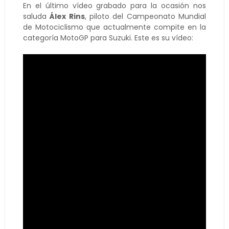
En el último vídeo grabado para la ocasión nos
saluda
Álex Rins
, piloto del Campeonato Mundial
de Motociclismo que actualmente compite en la
categoría MotoGP para Suzuki. Este es su vídeo: