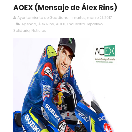
AOEX (Mensaje de Álex Rins)
Ayuntamiento de Guadiana
martes, marzo 21, 2017
Agenda
,
Álex Rins
,
AOEX
,
Encuentro Deportivo
Solidario
,
Noticias