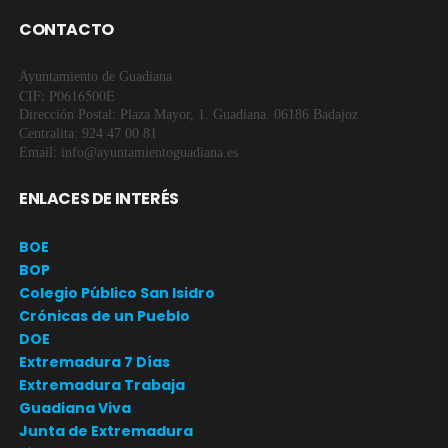
CONTACTO
Ayuntamiento de Guadiana
CIF: P0616500E
Dirección Postal: Plaza Mayor, 1. Guadiana. 06186 Badajoz
Centralita: 924 47 00 81
Email: info@ayuntamientoguadiana.es
ENLACES DE INTERÉS
BOE
BOP
Colegio Público San Isidro
Crónicas de un Pueblo
DOE
Extremadura 7 Días
Extremadura Trabaja
Guadiana Viva
Junta de Extremadura