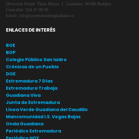
Dirección Postal: Plaza Mayor, 1. Guadiana. 06186 Badajoz
Centralita: 924 47 00 81
Email: info@ayuntamientoguadiana.es
ENLACES DE INTERÉS
BOE
BOP
Colegio Público San Isidro
Crónicas de un Pueblo
DOE
Extremadura 7 Días
Extremadura Trabaja
Guadiana Viva
Junta de Extremadura
Línea Verde Guadiana del Caudillo
Mancomunidad I.S. Vegas Bajas
Onda Guadiana
Periódico Extremadura
Periódico HOY