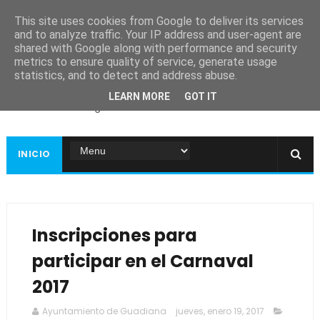
This site uses cookies from Google to deliver its services
and to analyze traffic. Your IP address and user-agent are
shared with Google along with performance and security
metrics to ensure quality of service, generate usage
Ayuntamiento de
statistics, and to detect and address abuse.
Guadiana
LEARN MORE
GOT IT
Página web oficial
INICIO
Inscripciones para
participar en el Carnaval
2017
Ayuntamiento de Guadiana
jueves, enero 19, 2017