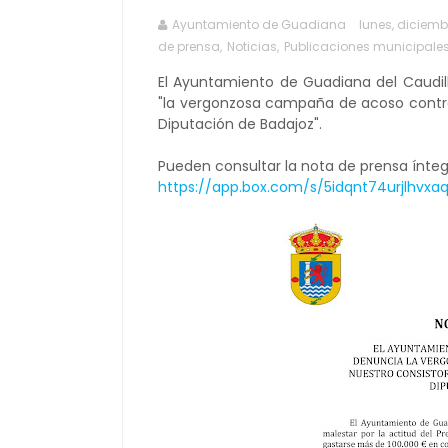
Ayuntamiento de Guadiana
lunes, diciembr
de prensa
,
Noticias
,
Publicaciones municipale
El Ayuntamiento de Guadiana del Caudil
"la vergonzosa campaña de acoso contra 
Diputación de Badajoz".
Pueden consultar la nota de prensa ínteg
https://app.box.com/s/5idqnt74urjlhvx