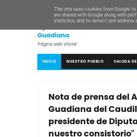
INICIO
SEDE ELECTRÓNICA
PORTAL DE TRANSPARENCI
This site uses cookies from Google to d
are shared with Google along with perf
statistics, and to detect and address 
Ayuntamiento de
Guadiana
Página web oficial
INICIO
NUESTRO PUEBLO
SALUDA DE
Nota de prensa del 
Guadiana del Caudil
presidente de Diput
nuestro consistorio"