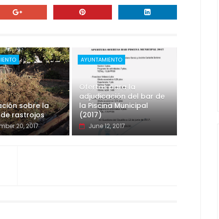
IENTO
AYUNTAMIENTO
Ofertas para la
adjudicación del bar de
ción sobre la
la Piscina Municipal
de rastrojos
(2017)
mber 20, 2017
June 12, 2017