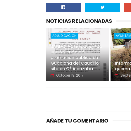
NOTICIAS RELACIONADAS
ADJUDICACIÓN
AYUNTAM
BANDO: Adjudicación de
una vivienda de
promoción pública en
Guadiana del Caudillo
Informa
sita en C/ Alcazaba
quema 
October 19, 2017
Septe
AÑADE TU COMENTARIO