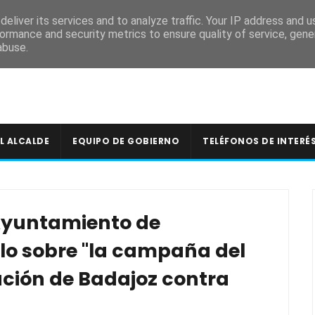
A
eliver its services and to analyze traffic. Your IP address and 
ormance and security metrics to ensure quality of service, gen
abuse.
L ALCALDE
EQUIPO DE GOBIERNO
TELÉFONOS DE INTERÉ
Ayuntamiento de
lo sobre "la campaña del
ación de Badajoz contra