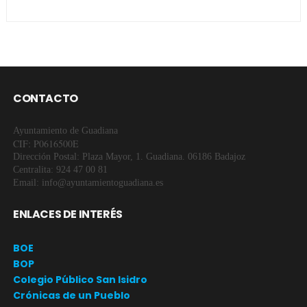
CONTACTO
Ayuntamiento de Guadiana
CIF: P0616500E
Dirección Postal: Plaza Mayor, 1. Guadiana. 06186 Badajoz
Centralita: 924 47 00 81
Email: info@ayuntamientoguadiana.es
ENLACES DE INTERÉS
BOE
BOP
Colegio Público San Isidro
Crónicas de un Pueblo