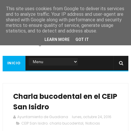
This site uses cookies from Google to deliver its services
and to analyze traffic. Your IP address and user-agent are
shared with Google along with performance and security
metrics to ensure quality of service, generate usage
Ayuntamiento de
statistics, and to detect and address abuse.
Guadiana
LEARN MORE
GOT IT
Página web oficial
INICIO
Charla bucodental en el CEIP
San Isidro
Ayuntamiento de Guadiana
lunes, octubre 24, 2016
CEIP San Isidro. charla bucodental
,
Noticias