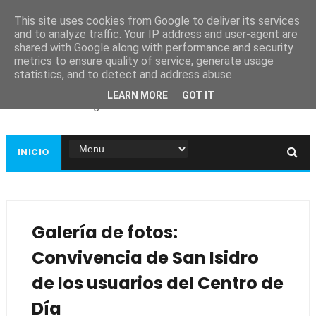
This site uses cookies from Google to deliver its services
and to analyze traffic. Your IP address and user-agent are
shared with Google along with performance and security
metrics to ensure quality of service, generate usage
Ayuntamiento de
statistics, and to detect and address abuse.
Guadiana
LEARN MORE
GOT IT
Página web oficial
INICIO
Galería de fotos:
Convivencia de San Isidro
de los usuarios del Centro de
Día