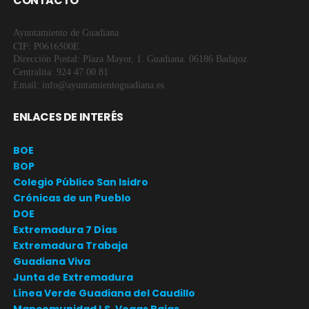
CONTACTO
Ayuntamiento de Guadiana
CIF: P0616500E
Dirección Postal: Plaza Mayor, 1. Guadiana. 06186 Badajoz
Centralita: 924 47 00 81
Email: info@ayuntamientoguadiana.es
ENLACES DE INTERÉS
BOE
BOP
Colegio Público San Isidro
Crónicas de un Pueblo
DOE
Extremadura 7 Días
Extremadura Trabaja
Guadiana Viva
Junta de Extremadura
Línea Verde Guadiana del Caudillo