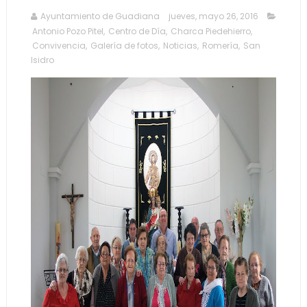
Ayuntamiento de Guadiana
jueves, mayo 26, 2016
Antonio Pozo Pitel
,
Centro de Día
,
Charca Piedehierro
,
Convivencia
,
Galería de fotos
,
Noticias
,
Romería
,
San
Isidro