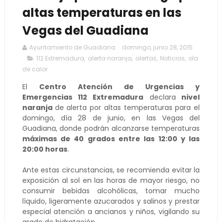
altas temperaturas en las
Vegas del Guadiana
Ayuntamiento de Guadiana
domingo, junio 28, 2015
112 Extremadura
,
alerta naranja
,
alertas
,
Noticias
,
ola
de calor
El
Centro Atención de Urgencias y
Emergencias 112 Extremadura
declara
nivel
naranja
de alerta por altas temperaturas para el
domingo, día 28 de junio, en las Vegas del
Guadiana, donde podrán alcanzarse temperaturas
máximas de 40 grados entre las 12:00 y las
20:00 horas
.
Ante estas circunstancias, se recomienda evitar la
exposición al sol en las horas de mayor riesgo, no
consumir bebidas alcohólicas, tomar mucho
líquido, ligeramente azucarados y salinos y prestar
especial atención a ancianos y niños, vigilando su