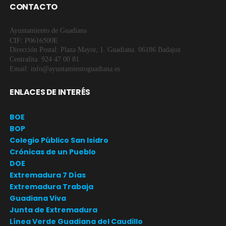
CONTACTO
Ayuntamiento de Guadiana
CIF: P0616500E
Dirección Postal: Plaza Mayor, 1. Guadiana. 06186 Badajoz
Centralita: 924 47 00 81
Email: info@ayuntamientoguadiana.es
ENLACES DE INTERÉS
BOE
BOP
Colegio Público San Isidro
Crónicas de un Pueblo
DOE
Extremadura 7 Días
Extremadura Trabaja
Guadiana Viva
Junta de Extremadura
Línea Verde Guadiana del Caudillo