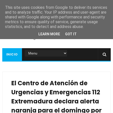
This site uses cookies from Google to deliver its services
and to analyze traffic. Your IP address and user-agent are
shared with Google along with performance and security
metrics to ensure quality of service, generate usage
Ayuntamiento de
statistics, and to detect and address abuse.
Guadiana
LEARN MORE
GOT IT
Página web oficial
INICIO
El Centro de Atención de
Urgencias y Emergencias 112
Extremadura declara alerta
naranja para el domingo por