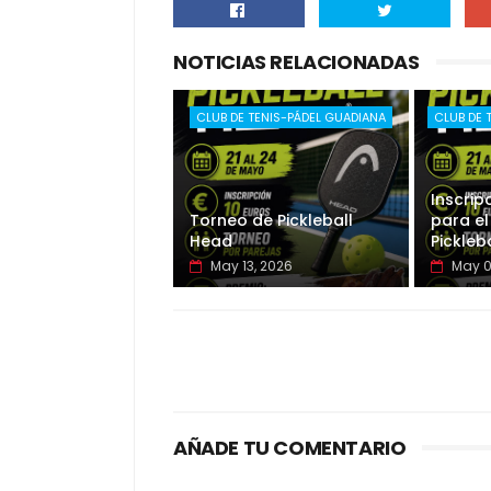
NOTICIAS RELACIONADAS
CLUB DE TENIS-PÁDEL GUADIANA
CLUB DE 
Inscrip
Torneo de Pickleball
para el
Head
Pickleb
May 13, 2026
May 0
AÑADE TU COMENTARIO