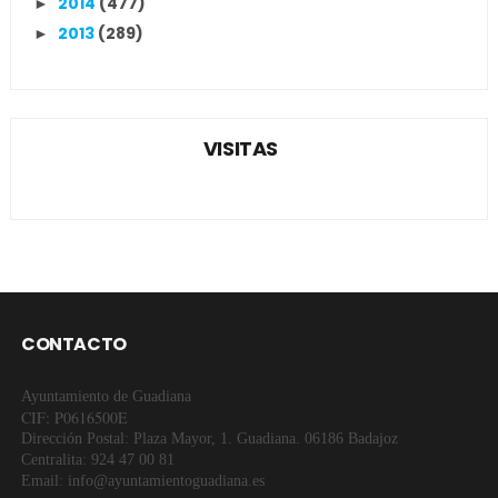
2014
(477)
►
2013
(289)
►
VISITAS
CONTACTO
Ayuntamiento de Guadiana
CIF: P0616500E
Dirección Postal: Plaza Mayor, 1. Guadiana. 06186 Badajoz
Centralita: 924 47 00 81
Email: info@ayuntamientoguadiana.es