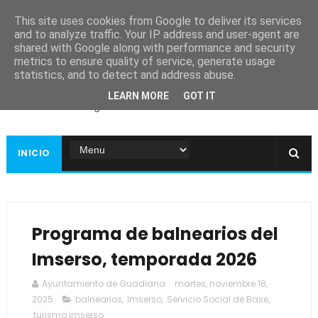
This site uses cookies from Google to deliver its services
and to analyze traffic. Your IP address and user-agent are
shared with Google along with performance and security
metrics to ensure quality of service, generate usage
Ayuntamiento de
statistics, and to detect and address abuse.
Guadiana
LEARN MORE
GOT IT
Página web oficial
INICIO
Programa de balnearios del
Imserso, temporada 2026
Ayuntamiento de Guadiana
martes, noviembre 18,
2025
balnearios
,
Imserso
,
Servicio Social de Base
,
turismo imserso