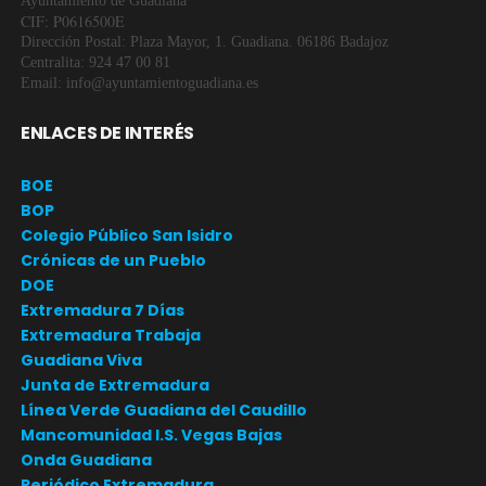
Ayuntamiento de Guadiana
CIF: P0616500E
Dirección Postal: Plaza Mayor, 1. Guadiana. 06186 Badajoz
Centralita: 924 47 00 81
Email: info@ayuntamientoguadiana.es
ENLACES DE INTERÉS
BOE
BOP
Colegio Público San Isidro
Crónicas de un Pueblo
DOE
Extremadura 7 Días
Extremadura Trabaja
Guadiana Viva
Junta de Extremadura
Línea Verde Guadiana del Caudillo
Mancomunidad I.S. Vegas Bajas
Onda Guadiana
Periódico Extremadura