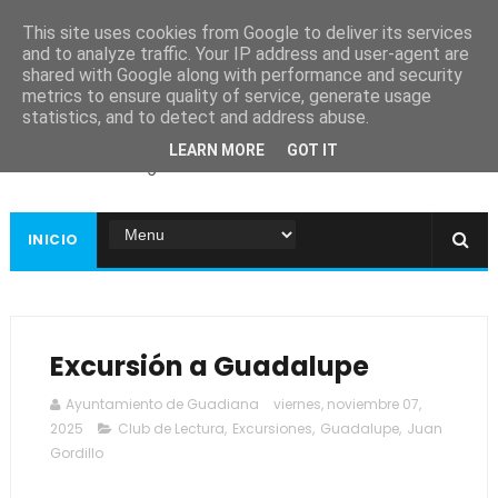
This site uses cookies from Google to deliver its services
and to analyze traffic. Your IP address and user-agent are
shared with Google along with performance and security
metrics to ensure quality of service, generate usage
Ayuntamiento de
statistics, and to detect and address abuse.
Guadiana
LEARN MORE
GOT IT
Página web oficial
INICIO
Excursión a Guadalupe
Ayuntamiento de Guadiana
viernes, noviembre 07,
2025
Club de Lectura
,
Excursiones
,
Guadalupe
,
Juan
Gordillo