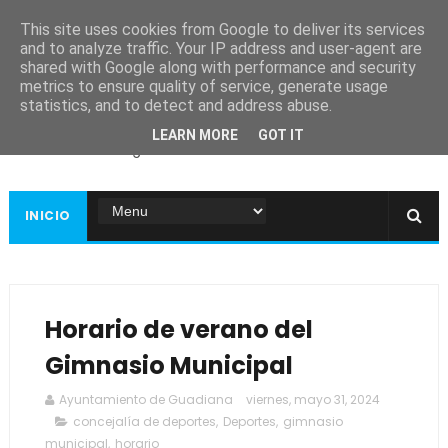
This site uses cookies from Google to deliver its services
and to analyze traffic. Your IP address and user-agent are
shared with Google along with performance and security
metrics to ensure quality of service, generate usage
Ayuntamiento de
statistics, and to detect and address abuse.
Guadiana
LEARN MORE
GOT IT
Página web oficial
INICIO
Horario de verano del
Gimnasio Municipal
Ayuntamiento de Guadiana
viernes, mayo 31, 2024
concejalía de deportes
,
Deportes
,
gimnasio
municipal
,
horario