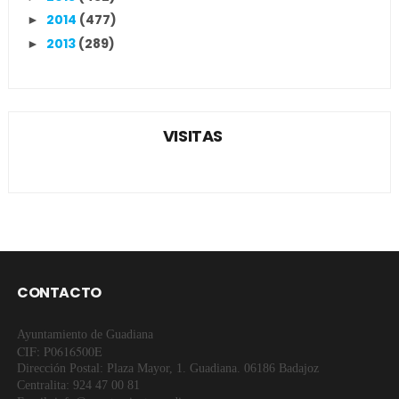
2014
(477)
►
2013
(289)
►
VISITAS
CONTACTO
Ayuntamiento de Guadiana
CIF: P0616500E
Dirección Postal: Plaza Mayor, 1. Guadiana. 06186 Badajoz
Centralita: 924 47 00 81