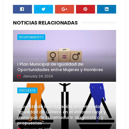
NOTICIAS RELACIONADAS
AYUNTAMIENTO
I Plan Municipal de Igualdad de
Oportunidades entre Mujeres y Hombres
January 24, 2024
ENCUESTA
Proyecto de investigación denominado:
"Igualdad de Género en el entorno rural y
municipal de Extremadura: diagnóstico y
propuestas"