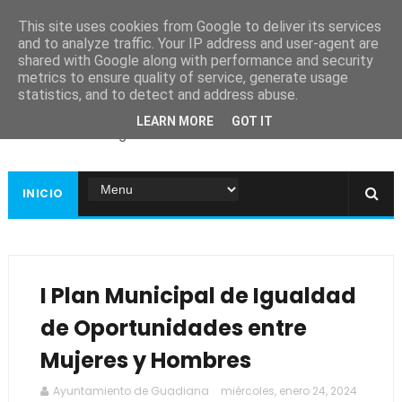
This site uses cookies from Google to deliver its services
and to analyze traffic. Your IP address and user-agent are
shared with Google along with performance and security
metrics to ensure quality of service, generate usage
Ayuntamiento de
statistics, and to detect and address abuse.
Guadiana
LEARN MORE
GOT IT
Página web oficial
INICIO
I Plan Municipal de Igualdad
de Oportunidades entre
Mujeres y Hombres
Ayuntamiento de Guadiana
miércoles, enero 24, 2024