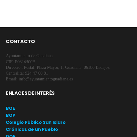
CONTACTO
Ayuntamiento de Guadiana
CIF: P0616500E
Dirección Postal: Plaza Mayor, 1. Guadiana. 06186 Badajoz
Centralita: 924 47 00 81
Email: info@ayuntamientoguadiana.es
ENLACES DE INTERÉS
BOE
BOP
Colegio Público San Isidro
Crónicas de un Pueblo
DOE