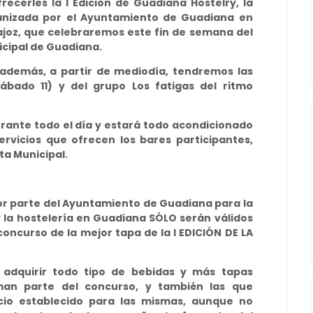
cerles la I Edición de Guadiana Hostelry, la
ganizada por el Ayuntamiento de Guadiana en
joz, que celebraremos este fin de semana del
nicipal de Guadiana.
 además, a partir de mediodía, tendremos las
bado 11) y del grupo Los fatigas del ritmo
rante todo el día y estará todo acondicionado
ervicios que ofrecen los bares participantes,
ta Municipal.
 por parte del Ayuntamiento de Guadiana para la
la hostelería en Guadiana SÓLO serán válidos
oncurso de la mejor tapa de la I EDICIÓN DE LA
n adquirir todo tipo de bebidas y más tapas
man parte del concurso, y también las que
ecio establecido para las mismas, aunque no