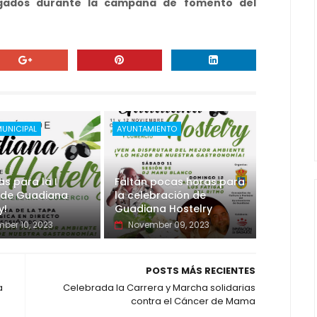
egados durante la campaña de fomento del
MUNICIPAL
AYUNTAMIENTO
as para la I
Faltan pocas horas para
n de Guadiana
la celebración de
y!
Guadiana Hostelry
ber 10, 2023
November 09, 2023
POSTS MÁS RECIENTES
a
Celebrada la Carrera y Marcha solidarias
contra el Cáncer de Mama