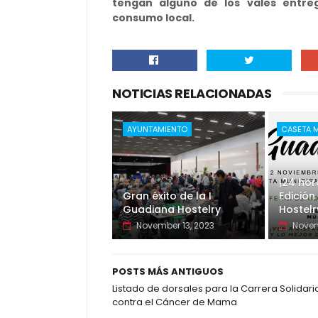
tengan alguno de los vales entr
consumo local.
NOTICIAS RELACIONADAS
AYUNTAMIENTO
CASETA 
¡24 hor
Gran éxito de la I
Edició
Guadiana Hostelry
Hostelr
November 13, 2023
Novem
POSTS MÁS ANTIGUOS
Listado de dorsales para la Carrera Solidari
contra el Cáncer de Mama