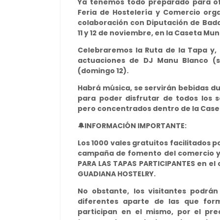
Ya tenemos todo preparado para ofre
Feria de Hostelería y Comercio or
colaboración con Diputación de Bada
11 y 12 de noviembre, en la Caseta Mu
Celebraremos la Ruta de la Tapa y,
actuaciones de DJ Manu Blanco (sá
(domingo 12).
Habrá música, se servirán bebidas du
para poder disfrutar de todos los s
pero concentrados dentro de la Case
🔔INFORMACIÓN IMPORTANTE:
Los 1000 vales gratuitos facilitados
campaña de fomento del comercio y 
PARA LAS TAPAS PARTICIPANTES en el c
GUADIANA HOSTELRY.
No obstante, los visitantes podrá
diferentes aparte de las que for
participan en el mismo, por el pr