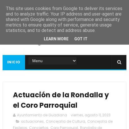
This site uses cookies from Google to deliver its services
and to analyze traffic. Your IP address and user-agent are
shared with Google along with performance and security
metrics to ensure quality of service, generate usage
Ayuntamiento de
statistics, and to detect and address abuse.
Guadiana
LEARN MORE
GOT IT
Página web oficial
INICIO
Actuación de la Rondalla y
el Coro Parroquial
Ayuntamiento de Guadiana
viernes, agosto 11, 2023
actuaciones
,
Concejalía de Cultura
,
Concejalía de
Festejos
,
Conciertos
,
Coro Parroquial
,
Rondalla de