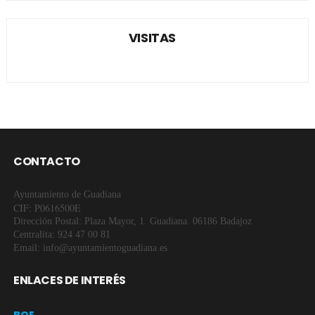
VISITAS
CONTACTO
Ayuntamiento de Guadiana
CIF: P0616500E
Dirección Postal: Plaza Mayor, 1. Guadiana. 06186 Badajoz
Centralita: 924 47 00 81
Email: info@ayuntamientoguadiana.es
ENLACES DE INTERÉS
BOE