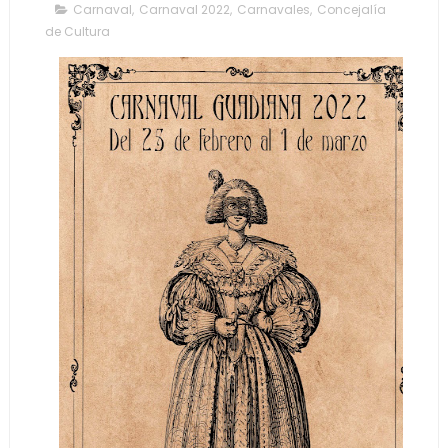
Carnaval
,
Carnaval 2022
,
Carnavales
,
Concejalía
de Cultura