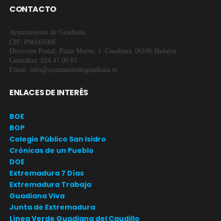
CONTACTO
Ayuntamiento de Guadiana
CIF: P0616500E
Dirección Postal: Plaza Mayor, 1. Guadiana. 06186 Badajoz
Centralita: 924 47 00 81
Email: info@ayuntamientoguadiana.es
ENLACES DE INTERÉS
BOE
BOP
Colegio Público San Isidro
Crónicas de un Pueblo
DOE
Extremadura 7 Días
Extremadura Trabaja
Guadiana Viva
Junta de Extremadura
Línea Verde Guadiana del Caudillo