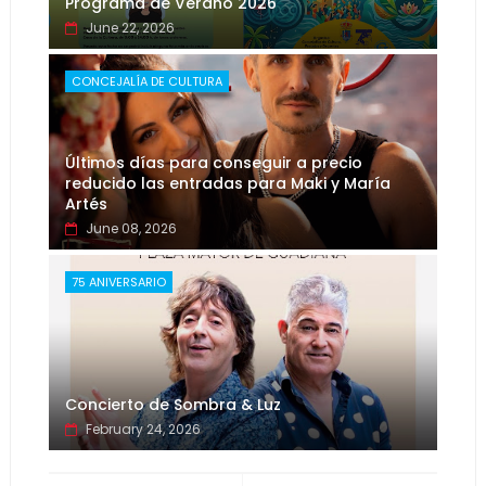
Programa de Verano 2026
June 22, 2026
CONCEJALÍA DE CULTURA
Últimos días para conseguir a precio
reducido las entradas para Maki y María
Artés
June 08, 2026
75 ANIVERSARIO
Concierto de Sombra & Luz
February 24, 2026