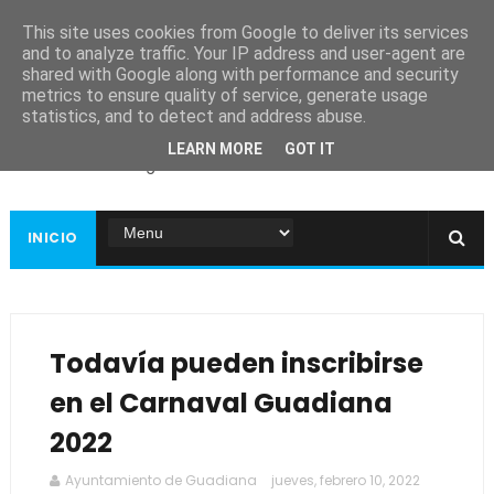
This site uses cookies from Google to deliver its services
and to analyze traffic. Your IP address and user-agent are
shared with Google along with performance and security
metrics to ensure quality of service, generate usage
Ayuntamiento de
statistics, and to detect and address abuse.
Guadiana
LEARN MORE
GOT IT
Página web oficial
INICIO
Todavía pueden inscribirse
en el Carnaval Guadiana
2022
Ayuntamiento de Guadiana
jueves, febrero 10, 2022