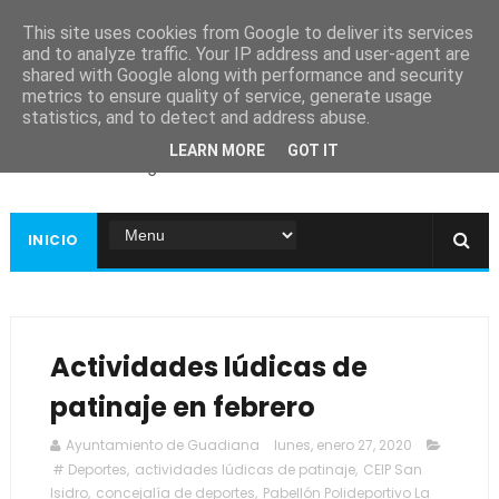
This site uses cookies from Google to deliver its services
and to analyze traffic. Your IP address and user-agent are
shared with Google along with performance and security
metrics to ensure quality of service, generate usage
Ayuntamiento de
statistics, and to detect and address abuse.
Guadiana
LEARN MORE
GOT IT
Página web oficial
INICIO
Actividades lúdicas de
patinaje en febrero
Ayuntamiento de Guadiana
lunes, enero 27, 2020
# Deportes
,
actividades lúdicas de patinaje
,
CEIP San
Isidro
,
concejalía de deportes
,
Pabellón Polideportivo La