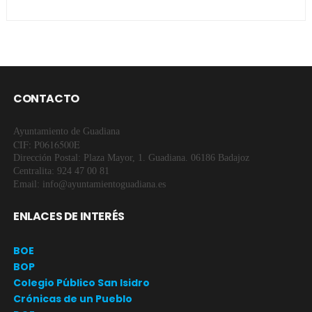
CONTACTO
Ayuntamiento de Guadiana
CIF: P0616500E
Dirección Postal: Plaza Mayor, 1. Guadiana. 06186 Badajoz
Centralita: 924 47 00 81
Email: info@ayuntamientoguadiana.es
ENLACES DE INTERÉS
BOE
BOP
Colegio Público San Isidro
Crónicas de un Pueblo