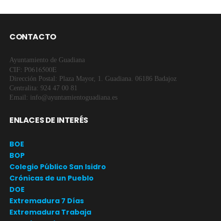
CONTACTO
Ayuntamiento de Guadiana
CIF: P0616500E
Dirección Postal: Plaza Mayor, 1. Guadiana. 06186 Badajoz
Centralita: 924 47 00 81
Email: info@ayuntamientoguadiana.es
ENLACES DE INTERÉS
BOE
BOP
Colegio Público San Isidro
Crónicas de un Pueblo
DOE
Extremadura 7 Días
Extremadura Trabaja