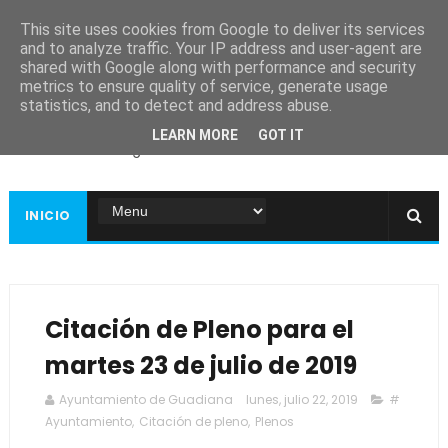
This site uses cookies from Google to deliver its services
and to analyze traffic. Your IP address and user-agent are
shared with Google along with performance and security
metrics to ensure quality of service, generate usage
Ayuntamiento de
statistics, and to detect and address abuse.
Guadiana
LEARN MORE
GOT IT
Página web oficial
INICIO
Citación de Pleno para el
martes 23 de julio de 2019
Ayuntamiento de Guadiana
lunes, julio 22, 2019
#
Ayuntamiento
,
Citación de pleno
,
Plenos