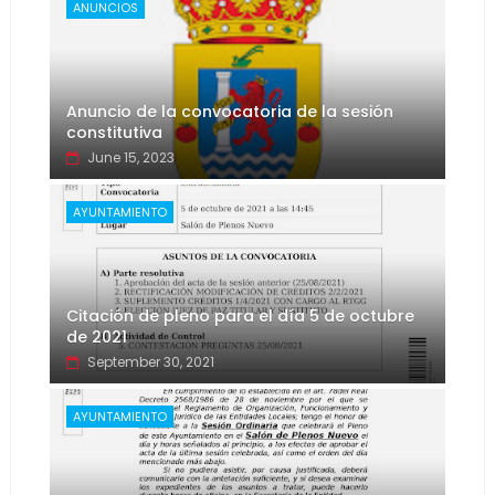
ANUNCIOS
Anuncio de la convocatoria de la sesión
constitutiva
June 15, 2023
AYUNTAMIENTO
Citación de pleno para el día 5 de octubre
de 2021
September 30, 2021
AYUNTAMIENTO