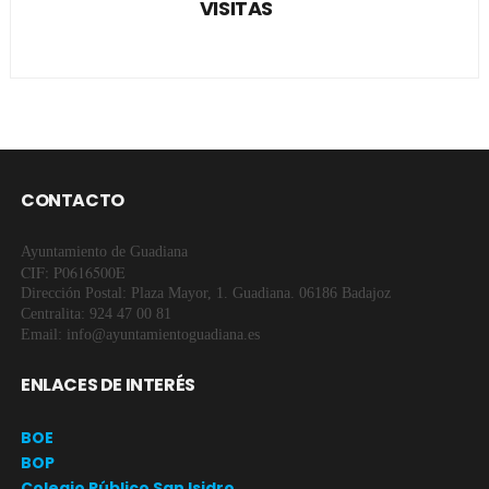
VISITAS
CONTACTO
Ayuntamiento de Guadiana
CIF: P0616500E
Dirección Postal: Plaza Mayor, 1. Guadiana. 06186 Badajoz
Centralita: 924 47 00 81
Email: info@ayuntamientoguadiana.es
ENLACES DE INTERÉS
BOE
BOP
Colegio Público San Isidro