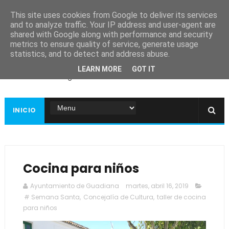
This site uses cookies from Google to deliver its services
and to analyze traffic. Your IP address and user-agent are
shared with Google along with performance and security
metrics to ensure quality of service, generate usage
Ayuntamiento de
statistics, and to detect and address abuse.
Guadiana
LEARN MORE
GOT IT
Página web oficial
INICIO
Cocina para niños
Ayuntamiento de Guadiana
martes, abril 16, 2019
# Semana Santa
,
Concejalía de Cultura
,
taller de cocina
para niños