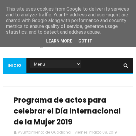
This site uses cookies from Google to deliver its services
and to analyze traffic. Your IP address and user-agent are
shared with Google along with performance and security
metrics to ensure quality of service, generate usage
Ayuntamiento de
statistics, and to detect and address abuse.
Guadiana
LEARN MORE
GOT IT
Página web oficial
INICIO
Programa de actos para
celebrar el Día Internacional
de la Mujer 2019
Ayuntamiento de Guadiana
viernes, marzo 08, 2019