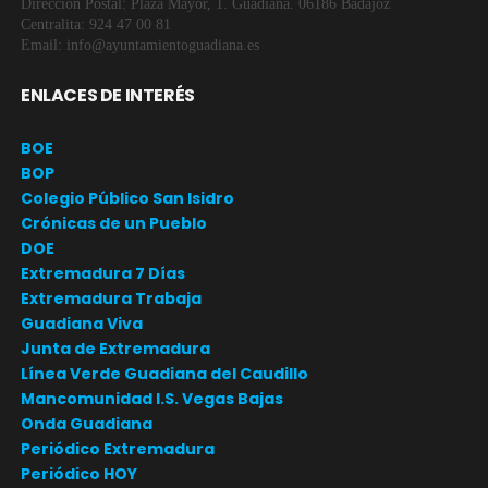
Dirección Postal: Plaza Mayor, 1. Guadiana. 06186 Badajoz
Centralita: 924 47 00 81
Email: info@ayuntamientoguadiana.es
ENLACES DE INTERÉS
BOE
BOP
Colegio Público San Isidro
Crónicas de un Pueblo
DOE
Extremadura 7 Días
Extremadura Trabaja
Guadiana Viva
Junta de Extremadura
Línea Verde Guadiana del Caudillo
Mancomunidad I.S. Vegas Bajas
Onda Guadiana
Periódico Extremadura
Periódico HOY