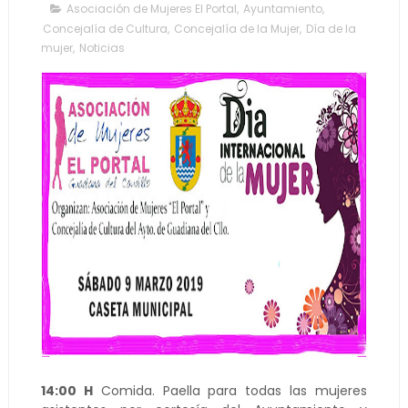
Asociación de Mujeres El Portal
,
Ayuntamiento
,
Concejalía de Cultura
,
Concejalía de la Mujer
,
Día de la
mujer
,
Noticias
14:00 H
Comida. Paella para todas las mujeres