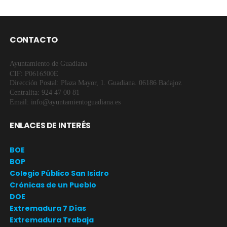
CONTACTO
Ayuntamiento de Guadiana
CIF: P0616500E
Dirección Postal: Plaza Mayor, 1. Guadiana. 06186 Badajoz
Centralita: 924 47 00 81
Email: info@ayuntamientoguadiana.es
ENLACES DE INTERÉS
BOE
BOP
Colegio Público San Isidro
Crónicas de un Pueblo
DOE
Extremadura 7 Días
Extremadura Trabaja