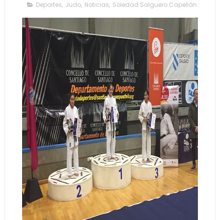
Deportes
,
Judo
,
Noticias
,
Soledad Salguero Capellán