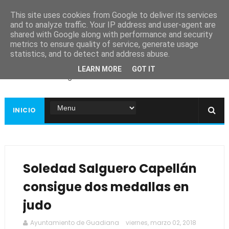
This site uses cookies from Google to deliver its services
and to analyze traffic. Your IP address and user-agent are
shared with Google along with performance and security
metrics to ensure quality of service, generate usage
Ayuntamiento de
statistics, and to detect and address abuse.
Guadiana
LEARN MORE
GOT IT
Página web oficial
INICIO
Soledad Salguero Capellán
consigue dos medallas en
judo
Ayuntamiento de Guadiana
viernes, marzo 02, 2018