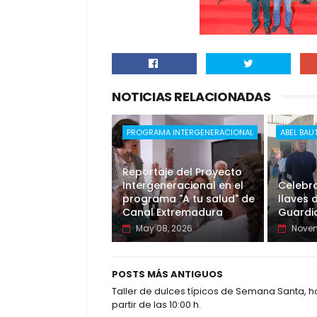
NOTICIAS RELACIONADAS
PROGRAMA INTERGENERACIONAL
ABEL BAU
Reportaje del Proyecto
Intergeneracional en el
Celebr
programa "A tu salud" de
llaves 
Canal Extremadura
Guardia
May 08, 2026
Novem
POSTS MÁS ANTIGUOS
Taller de dulces típicos de Semana Santa, h
partir de las 10:00 h.