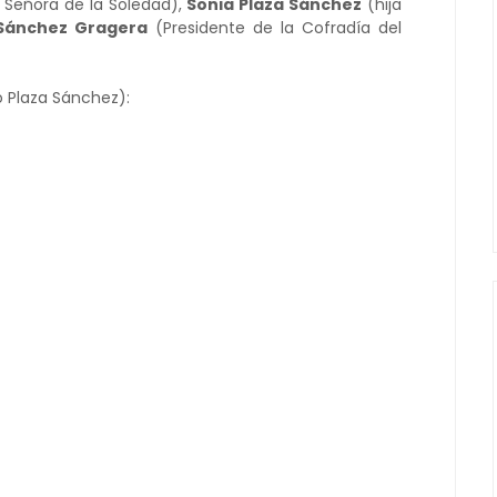
 Señora de la Soledad),
Sonia Plaza Sánchez
(hija
 Sánchez Gragera
(Presidente de la Cofradía del
o Plaza Sánchez):