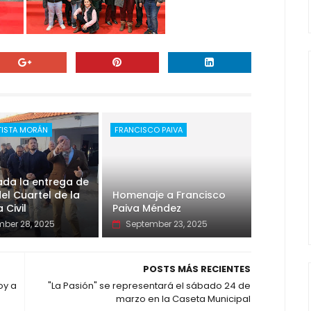
TISTA MORÁN
FRANCISCO PAIVA
ada la entrega de
del Cuartel de la
Homenaje a Francisco
 Civil
Paiva Méndez
ber 28, 2025
September 23, 2025
POSTS MÁS RECIENTES
oy a
"La Pasión" se representará el sábado 24 de
marzo en la Caseta Municipal