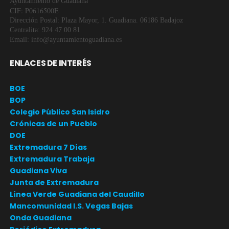
Ayuntamiento de Guadiana
CIF: P0616500E
Dirección Postal: Plaza Mayor, 1. Guadiana. 06186 Badajoz
Centralita: 924 47 00 81
Email: info@ayuntamientoguadiana.es
ENLACES DE INTERÉS
BOE
BOP
Colegio Público San Isidro
Crónicas de un Pueblo
DOE
Extremadura 7 Días
Extremadura Trabaja
Guadiana Viva
Junta de Extremadura
Línea Verde Guadiana del Caudillo
Mancomunidad I.S. Vegas Bajas
Onda Guadiana