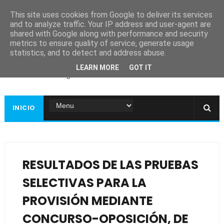
This site uses cookies from Google to deliver its services
and to analyze traffic. Your IP address and user-agent are
shared with Google along with performance and security
metrics to ensure quality of service, generate usage
Ayuntamiento de
statistics, and to detect and address abuse.
Guadiana
LEARN MORE
GOT IT
Página web oficial
INICIO
RESULTADOS DE LAS PRUEBAS
SELECTIVAS PARA LA
PROVISIÓN MEDIANTE
CONCURSO-OPOSICIÓN, DE