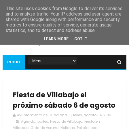
This site uses cookies from Google to deliver its services
and to analyze traffic. Your IP address and user-agent are
shared with Google along with performance and security
metrics to ensure quality of service, generate usage
Ayuntamiento de
statistics, and to detect and address abuse.
Guadiana
LEARN MORE
GOT IT
Página web oficial
INICIO
Fiesta de Villabajo el
próximo sábado 6 de agosto
Ayuntamiento de Guadiana
jueves, agosto 04, 2016
Agenda
,
bailes
,
Fiesta de Villabajo
,
Fiesta en
Villabajo
,
Guía de Verano
,
Noticias
,
Policía local