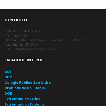
CONTACTO
Ayuntamiento de Guadiana
CIF: P0616500E
Dirección Postal: Plaza Mayor, 1. Guadiana. 06186 Badajoz
Centralita: 924 47 00 81
Email: info@ayuntamientoguadiana.es
ENLACES DE INTERÉS
BOE
BOP
Colegio Público San Isidro
Crónicas de un Pueblo
DOE
Extremadura 7 Días
Extremadura Trabaja