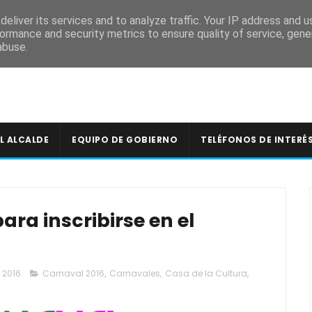
A
eliver its services and to analyze traffic. Your IP address and 
ormance and security metrics to ensure quality of service, gen
abuse.
L ALCALDE
EQUIPO DE GOBIERNO
TELÉFONOS DE INTERÉ
ara inscribirse en el
, 2016
Carnaval 2016
,
Carnavales
,
Casa de la Cultura
,