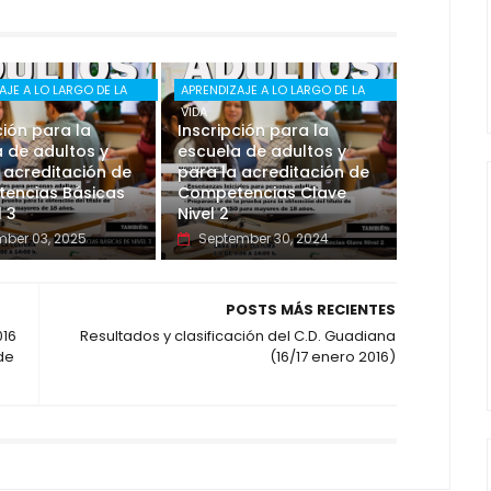
AJE A LO LARGO DE LA
APRENDIZAJE A LO LARGO DE LA
VIDA
ción para la
Inscripción para la
 de adultos y
escuela de adultos y
 acreditación de
para la acreditación de
encias Básicas
Competencias Clave
l 3
Nivel 2
ber 03, 2025
September 30, 2024
POSTS MÁS RECIENTES
016
Resultados y clasificación del C.D. Guadiana
de
(16/17 enero 2016)