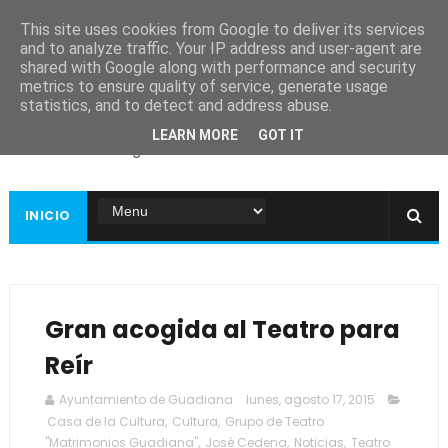
This site uses cookies from Google to deliver its services
and to analyze traffic. Your IP address and user-agent are
shared with Google along with performance and security
metrics to ensure quality of service, generate usage
Ayuntamiento de
statistics, and to detect and address abuse.
Guadiana
LEARN MORE
GOT IT
Página web oficial
INICIO
Gran acogida al Teatro para
Reír
Ayuntamiento de Guadiana
lunes, agosto 17, 2015
Casa de la Cultura
,
Cultura
,
Grupo de Teatro
"Matrimonios Guadiana"
,
José Cedena
,
Noticias
,
Teatro