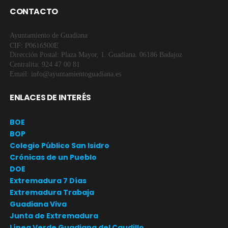
CONTACTO
Ayuntamiento de Guadiana
CIF: P0616500E
Dirección Postal: Plaza Mayor, 1. Guadiana. 06186 Badajoz
Centralita: 924 47 00 81
Email: info@ayuntamientoguadiana.es
ENLACES DE INTERÉS
BOE
BOP
Colegio Público San Isidro
Crónicas de un Pueblo
DOE
Extremadura 7 Días
Extremadura Trabaja
Guadiana Viva
Junta de Extremadura
Línea Verde Guadiana del Caudillo