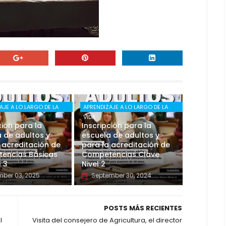
AJE A LO LARGO DE LA
APRENDIZAJE A LO LARGO DE LA
VIDA
ción para la
Inscripción para la
 de adultos y
escuela de adultos y
 acreditación de
para la acreditación de
encias Básicas
Competencias Clave
l 3
Nivel 2
ber 03, 2025
September 30, 2024
POSTS MÁS RECIENTES
l
Visita del consejero de Agricultura, el director