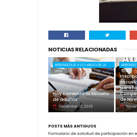
NOTICIAS RELACIONADAS
APRENDIZAJE A LO LARGO DE LA
APRENDIZ
VIDA
VIDA
Inscrip
escuela
para la
Hoy comienza la escuela
Compet
de adultos
de Nive
December 01, 2025
Novem
POSTS MÁS ANTIGUOS
Formulario de solicitud de participación en e