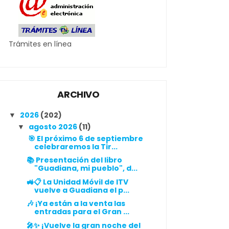
Trámites en línea
ARCHIVO
2026
(202)
▼
agosto 2026
(11)
▼
🎯 El próximo 6 de septiembre
celebraremos la Tir...
📚 Presentación del libro
"Guadiana, mi pueblo", d...
🚜📋 La Unidad Móvil de ITV
vuelve a Guadiana el p...
🎶 ¡Ya están a la venta las
entradas para el Gran ...
🎤✨ ¡Vuelve la gran noche del