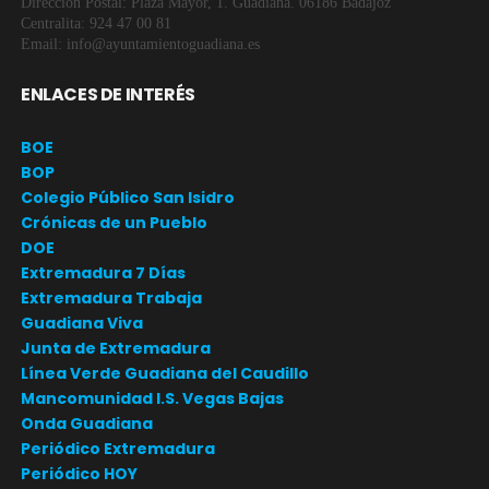
Dirección Postal: Plaza Mayor, 1. Guadiana. 06186 Badajoz
Centralita: 924 47 00 81
Email: info@ayuntamientoguadiana.es
ENLACES DE INTERÉS
BOE
BOP
Colegio Público San Isidro
Crónicas de un Pueblo
DOE
Extremadura 7 Días
Extremadura Trabaja
Guadiana Viva
Junta de Extremadura
Línea Verde Guadiana del Caudillo
Mancomunidad I.S. Vegas Bajas
Onda Guadiana
Periódico Extremadura
Periódico HOY