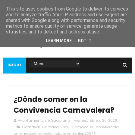
This site uses cookies from Google to deliver its services
and to analyze traffic. Your IP address and user-agent are
shared with Google along with performance and security
metrics to ensure quality of service, generate usage
Ayuntamiento de
statistics, and to detect and address abuse.
Guadiana
LEARN MORE
GOT IT
Página web oficial
INICIO
¿Dónde comer en la
Convivencia Carnavalera?
Ayuntamiento de Guadiana
viernes, febrero 20, 2026
Carnaval
,
Carnaval 2026
,
Carnavales
,
convivencia
carnavalera
,
convivencia carnavalera 2026