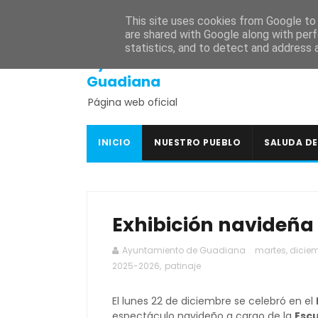
INICIO
SEDE ELECTRÓNICA
PORTAL DE TRANSPARENCI
This site uses cookies from Google to d
are shared with Google along with perf
statistics, and to detect and address 
Ayuntamiento de
Guadiana
Página web oficial
INICIO
NUESTRO PUEBLO
SALUDA DE
Exhibición navideña 
Ayuntamiento de Guadiana
martes, diciem
2025-2026
,
patinaje
El lunes 22 de diciembre se celebró en el
espectáculo navideño a cargo de la
Escu