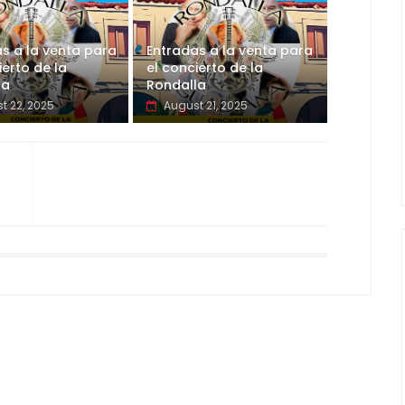
s a la venta para
Entradas a la venta para
ierto de la
el concierto de la
la
Rondalla
t 22, 2025
August 21, 2025