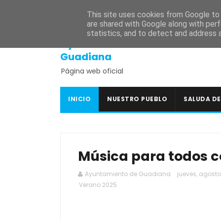
INICIO
SEDE ELECTRÓNICA
PORTAL DE TRANSPARENCI
This site uses cookies from Google to d
are shared with Google along with perf
statistics, and to detect and address 
Ayuntamiento de
Guadiana
Página web oficial
INICIO
NUESTRO PUEBLO
SALUDA DE
Música para todos c
Ayuntamiento de Guadiana
jueves, agosto
Verano 2025