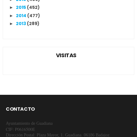
2015
(452)
►
2014
(477)
►
2013
(289)
►
VISITAS
CONTACTO
Ayuntamiento de Guadiana
CIF: P0616500E
Dirección Postal: Plaza Mayor, 1. Guadiana. 06186 Badajoz