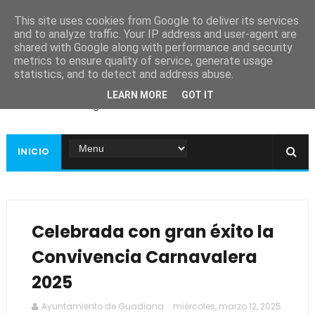
This site uses cookies from Google to deliver its services
and to analyze traffic. Your IP address and user-agent are
shared with Google along with performance and security
metrics to ensure quality of service, generate usage
Ayuntamiento de
statistics, and to detect and address abuse.
Guadiana
LEARN MORE
GOT IT
Página web oficial
INICIO
Celebrada con gran éxito la
Convivencia Carnavalera
2025
Ayuntamiento de Guadiana
miércoles, marzo 12, 2025