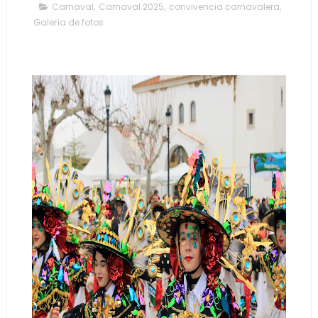
Carnaval
,
Carnaval 2025
,
convivencia carnavalera
,
Galería de fotos