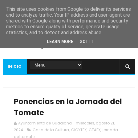
This site uses cookies from Google to deliver its services
and to analyze traffic. Your IP address and user-agent are
shared with Google along with performance and security
metrics to ensure quality of service, generate usage
Ayuntamiento de
statistics, and to detect and address abuse.
Guadiana
LEARN MORE
GOT IT
Página web oficial
INICIO
Ponencias en la Jornada del
Tomate
Ayuntamiento de Guadiana
miércoles, agosto 21,
2024
Casa de la Cultura
,
CICYTEX
,
CTAEX
,
jornada
del tomate