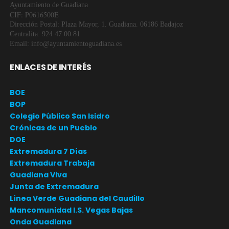
Ayuntamiento de Guadiana
CIF: P0616500E
Dirección Postal: Plaza Mayor, 1. Guadiana. 06186 Badajoz
Centralita: 924 47 00 81
Email: info@ayuntamientoguadiana.es
ENLACES DE INTERÉS
BOE
BOP
Colegio Público San Isidro
Crónicas de un Pueblo
DOE
Extremadura 7 Días
Extremadura Trabaja
Guadiana Viva
Junta de Extremadura
Línea Verde Guadiana del Caudillo
Mancomunidad I.S. Vegas Bajas
Onda Guadiana