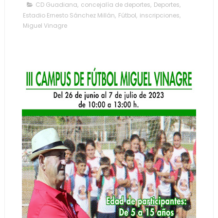
CD Guadiana
,
concejalía de deportes
,
Deportes
,
Estadio Ernesto Sánchez Millán
,
Fútbol
,
inscripciones
,
Miguel Vinagre