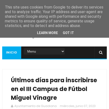
This site uses cookies from Google to deliver its services
and to analyze traffic. Your IP address and user-agent are
shared with Google along with performance and security
metrics to ensure quality of service, generate usage
Ayuntamiento de
statistics, and to detect and address abuse.
Guadiana
LEARN MORE
GOT IT
Página web oficial
INICIO
Últimos días para inscribirse
en el III Campus de Fútbol
Miguel Vinagre
Ayuntamiento de Guadiana
miércoles, junio 07, 2023