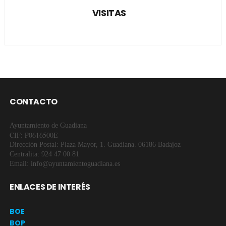
VISITAS
CONTACTO
Ayuntamiento de Guadiana
CIF: P0616500E
Dirección Postal: Plaza Mayor, 1. Guadiana. 06186 Badajoz
Centralita: 924 47 00 81
Email: info@ayuntamientoguadiana.es
ENLACES DE INTERÉS
BOE
BOP