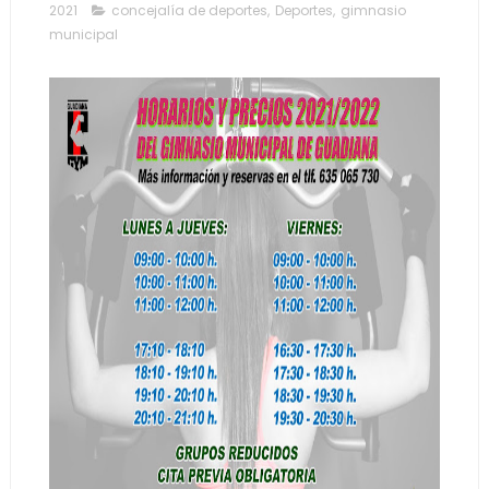
2021
concejalía de deportes
,
Deportes
,
gimnasio
municipal