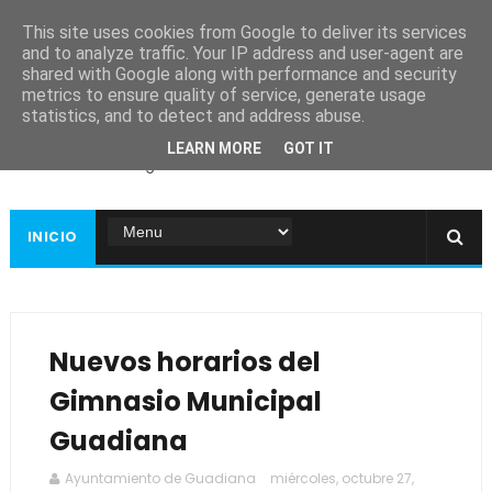
This site uses cookies from Google to deliver its services
and to analyze traffic. Your IP address and user-agent are
shared with Google along with performance and security
metrics to ensure quality of service, generate usage
Ayuntamiento de
statistics, and to detect and address abuse.
Guadiana
LEARN MORE
GOT IT
Página web oficial
INICIO
Nuevos horarios del
Gimnasio Municipal
Guadiana
Ayuntamiento de Guadiana
miércoles, octubre 27,