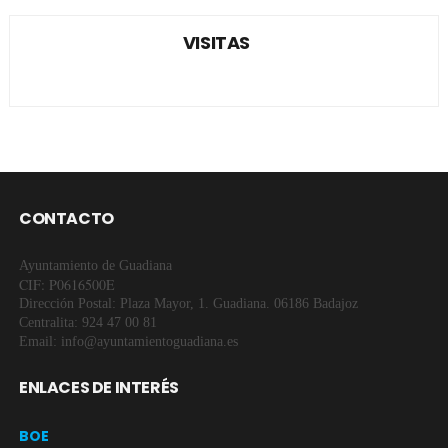
VISITAS
CONTACTO
Ayuntamiento de Guadiana
CIF: P0616500E
Dirección Postal: Plaza Mayor, 1. Guadiana. 06186 Badajoz
Centralita: 924 47 00 81
Email: info@ayuntamientoguadiana.es
ENLACES DE INTERÉS
BOE