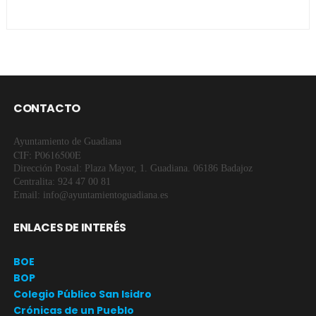
CONTACTO
Ayuntamiento de Guadiana
CIF: P0616500E
Dirección Postal: Plaza Mayor, 1. Guadiana. 06186 Badajoz
Centralita: 924 47 00 81
Email: info@ayuntamientoguadiana.es
ENLACES DE INTERÉS
BOE
BOP
Colegio Público San Isidro
Crónicas de un Pueblo