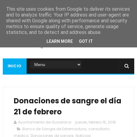
This site uses cookies from Google to deliver its services
and to analyze traffic. Your IP address and user-agent are
shared with Google along with performance and security
metrics to ensure quality of service, generate usage
Ayuntamiento de
statistics, and to detect and address abuse.
Guadiana
LEARN MORE
GOT IT
Página web oficial
INICIO
Donaciones de sangre el día
21 de febrero
Ayuntamiento de Guadiana
jueves, febrero 15, 2018
Banco de Sangre de Extremadura
,
consultorio
médico
,
Donaciones de sangre
,
Noticias