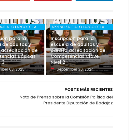
AJE A LO LARGO DE LA
APRENDIZAJE A LO LARGO DE LA
VIDA
ción para la
Inscripción para la
 de adultos y
escuela de adultos y
 acreditación de
para la acreditación de
encias Básicas
Competencias Clave
l 3
Nivel 2
ber 03, 2025
September 30, 2024
POSTS MÁS RECIENTES
Nota de Prensa sobre la Comisión Política del
Presidente Diputación de Badajoz