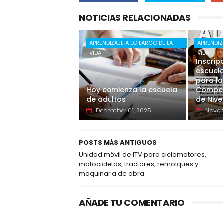
NOTICIAS RELACIONADAS
APRENDIZAJE A LO LARGO DE LA
APRENDIZ
VIDA
VIDA
Inscrip
escuela
para la
Hoy comienza la escuela
Compet
de adultos
de Nive
December 01, 2025
Novem
POSTS MÁS ANTIGUOS
Unidad móvil de ITV para ciclomotores,
motocicletas, tractores, remolques y
maquinaria de obra
AÑADE TU COMENTARIO