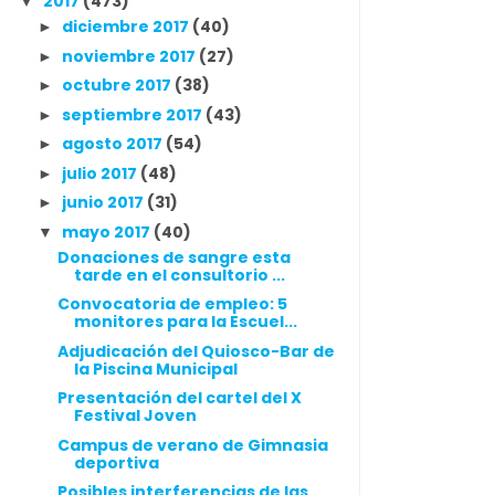
2017
(473)
▼
diciembre 2017
(40)
►
noviembre 2017
(27)
►
octubre 2017
(38)
►
septiembre 2017
(43)
►
agosto 2017
(54)
►
julio 2017
(48)
►
junio 2017
(31)
►
mayo 2017
(40)
▼
Donaciones de sangre esta
tarde en el consultorio ...
Convocatoria de empleo: 5
monitores para la Escuel...
Adjudicación del Quiosco-Bar de
la Piscina Municipal
Presentación del cartel del X
Festival Joven
Campus de verano de Gimnasia
deportiva
Posibles interferencias de las