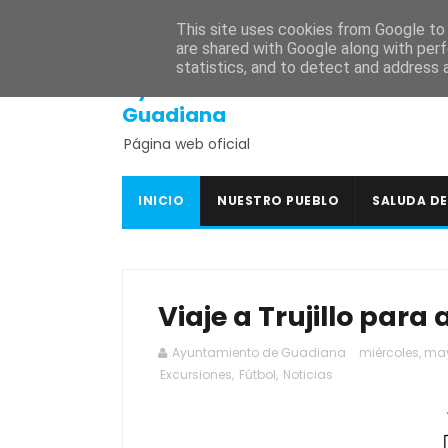
INICIO
SEDE ELECTRÓNICA
PORTAL DE TRANSPARENCI
This site uses cookies from Google to d
are shared with Google along with perf
statistics, and to detect and address 
Ayuntamiento de
Guadiana
Página web oficial
INICIO
NUESTRO PUEBLO
SALUDA DE
Viaje a Trujillo para
Ayuntamiento de Guadiana
miércoles, may
Excursiones
,
Fútbol
,
Noticias