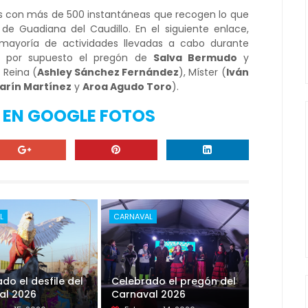
 con más de 500 instantáneas que recogen lo que
de Guadiana del Caudillo. En el siguiente enlace,
mayoría de actividades llevadas a cabo durante
ndo por supuesto el pregón de
Salva Bermudo
y
a Reina (
Ashley Sánchez Fernández
), Míster (
Iván
larín Martínez
y
Aroa Agudo Toro
).
A EN GOOGLE FOTOS
L
CARNAVAL
do el desfile del
Celebrado el pregón del
al 2026
Carnaval 2026