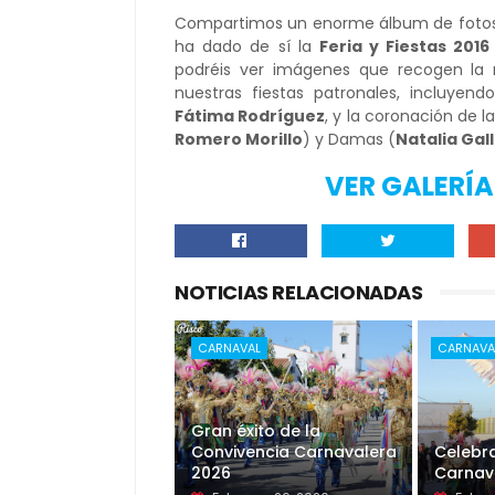
Compartimos un enorme álbum de fotos
ha dado de sí la
Feria y Fiestas 2016
podréis ver imágenes que recogen la 
nuestras fiestas patronales, incluye
Fátima Rodríguez
, y la coronación de l
Romero Morillo
) y Damas (
Natalia Gal
VER GALERÍ
NOTICIAS RELACIONADAS
CARNAVAL
CARNAVA
Gran éxito de la
Convivencia Carnavalera
Celebra
2026
Carnav