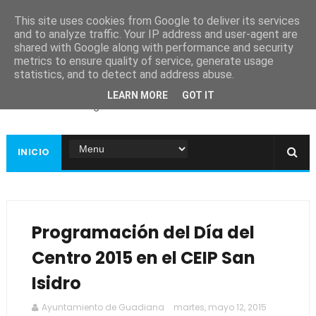
This site uses cookies from Google to deliver its services
and to analyze traffic. Your IP address and user-agent are
shared with Google along with performance and security
metrics to ensure quality of service, generate usage
Ayuntamiento de
statistics, and to detect and address abuse.
Guadiana
LEARN MORE
GOT IT
Página web oficial
INICIO
Programación del Día del
Centro 2015 en el CEIP San
Isidro
Ayuntamiento de Guadiana
martes, mayo 12, 2015