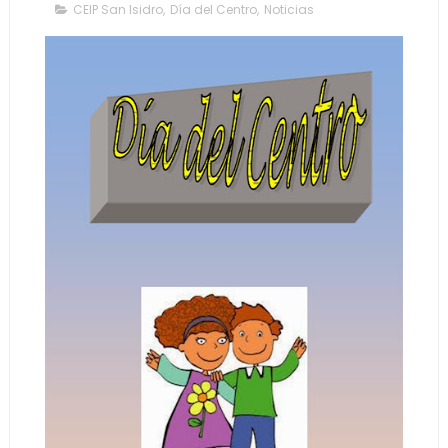
CEIP San Isidro
,
Día del Centro
,
Noticias