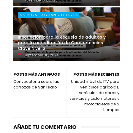
November 03, 2025
APRENDIZAJE A LO LARGO DE LA VIDA
Inscripción para la escuela de adultos y
para la acreditación de Competencias
Clave Nivel 2
September 30, 2024
POSTS MÁS ANTIGUOS
POSTS MÁS RECIENTES
Convocatoria sobre las
Unidad móvil de ITV para
carrozas de San Isidro
vehículos agrícolas,
vehículos de obras y
servicios y ciclomotores y
motocicletas de 2
tiempos
AÑADE TU COMENTARIO