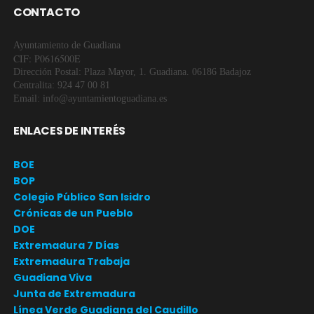
CONTACTO
Ayuntamiento de Guadiana
CIF: P0616500E
Dirección Postal: Plaza Mayor, 1. Guadiana. 06186 Badajoz
Centralita: 924 47 00 81
Email: info@ayuntamientoguadiana.es
ENLACES DE INTERÉS
BOE
BOP
Colegio Público San Isidro
Crónicas de un Pueblo
DOE
Extremadura 7 Días
Extremadura Trabaja
Guadiana Viva
Junta de Extremadura
Línea Verde Guadiana del Caudillo